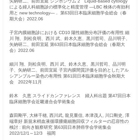
矢納研二、前田宜延 シンポジウム 2 Liquid-based cytology
による婦人科細胞診の標準化と精度管理 ―LBC 検体の有効利
用と new technology―． 第63回日本臨床細胞学会総会（春
期大会）2022.06
子宮内膜細胞診における CD10 陽性細胞分布評価の有用性 細
川 翔、則松良明、西川 武、鈴木久恵、黒川哲司、品川明子、
矢納研二、前田宜延 第63回日本臨床細胞学会総会（春期大
会）2022.06
細川 翔、則松良明、西川 武、鈴木久恵、黒川哲司、品川明
子、矢納研二、前田宜延 子宮内膜間質評価を目的としたアル
シアンブルー染色の有用性 第61回日本臨床細胞学会秋期大
会 2022年11月
鈴木 久恵 スライドカンファレンス 婦人科出題 第47回日本
臨床細胞学会近畿連合会学術集会
森田剛平, 大林千穂, 西川武, 龍見重信, 本津茂人, 川口剛史, 澤
端章好 新規末梢血液循環腫瘍細胞回収フィルターの忍容性の
検討 : 前向き観察研究 第63回日本肺癌学会学術集会
2022/12/1～12/3 福岡