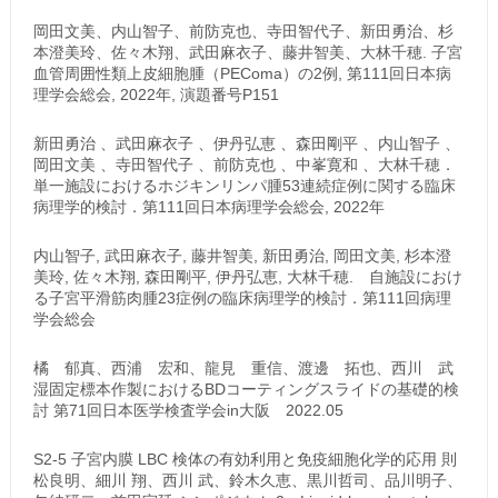
岡田文美、内山智子、前防克也、寺田智代子、新田勇治、杉
本澄美玲、佐々木翔、武田麻衣子、藤井智美、大林千穂. 子宮
血管周囲性類上皮細胞腫（PEComa）の2例, 第111回日本病
理学会総会, 2022年, 演題番号P151
新田勇治 、武田麻衣子 、伊丹弘恵 、森田剛平 、内山智子 、
岡田文美 、寺田智代子 、前防克也 、中峯寛和 、大林千穂．
単一施設におけるホジキンリンパ腫53連続症例に関する臨床
病理学的検討．第111回日本病理学会総会, 2022年
内山智子, 武田麻衣子, 藤井智美, 新田勇治, 岡田文美, 杉本澄
美玲, 佐々木翔, 森田剛平, 伊丹弘恵, 大林千穂. 自施設におけ
る子宮平滑筋肉腫23症例の臨床病理学的検討．第111回病理
学会総会
橘 郁真、西浦 宏和、龍見 重信、渡邊 拓也、西川 武
湿固定標本作製におけるBDコーティングスライドの基礎的検
討 第71回日本医学検査学会in大阪 2022.05
S2-5 子宮内膜 LBC 検体の有効利用と免疫細胞化学的応用 則
松良明、細川 翔、西川 武、鈴木久恵、黒川哲司、品川明子、