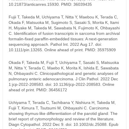
10.21873/anticanres.15930. PMID: 36039435
Fujii T, Takeda M, Uchiyama T, Nitta Y, Maebou K, Terada C,
Okada F, Matsuoka M, Sugimoto S, Sasaki S, Morita K, Itami
H, Miyake M, Takeda M, Sawabata N, Fujimoto K, Ohbayashi
C. Identification of fusion transcripts in sarcoma from archival
formalin-fixed paraffin-embedded tissues: A next-generation
sequencing approach. Pathol Int. 2022 Aug 17. doi:
10.1111/pin.13265. Online ahead of print. PMID: 35975909
Okada F, Takeda M, Fujii T, Uchiyama T, Sasaki S, Matsuoka
M, Nitta Y, Terada C, Maebo K, Morita K, Ishida E, Sawabata
N, Ohbayashi C. Clinicopathological and genetic analyses of
pulmonary enteric adenocarcinoma. J Clin Pathol. 2022 Dec
1:jcp-2022-208583. doi: 10.1136/jcp-2022-208583. Online
ahead of print. PMID: 36456172
Uchiyama T, Terada C, Tachibana Y, Nishiura H, Takeda M,
Fujii T, Kimura T, Tsutsumi M, Ohbayashi C. Carcinoma
showing thymus-like differentiation of the parotid gland: The
brief report of cytomorphology and review of the literature.
Diagn Cytopathol. 2022 Dec 9. doi: 10.1002/dc.25088. Epub