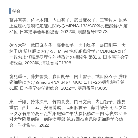
学会
藤井智美、佐々木翔、内山智子、武田麻衣子、三宅牧人 尿路
上皮癌の浸潤増殖能に関わるmiRNA-138/SOX9の機能解析 第
81回 日本癌学会学術総会, 2022年, 演題番号P3273
佐々木翔、武田麻衣子、藤井智美、内山智子、森田剛平、大
林千穂 髄膜腫における、MTAP免疫組織化学とCDKN2Aコピ
ー数および臨床病理学的特徴との相関性 第81回 日本癌学会学
術総会, 2022年, 演題番号P1308
龍見重信、藤井智美、森田剛平、内山智子、武田麻衣子 膵腺
癌細胞におけるmicroRNA-345とMUC-1/TJP2の機能解析 第
81回 日本癌学会学術総会, 2022年, 演題番号P3089
東 千陽、鈴木久恵、竹内真央、岡田文美、内山智子、龍見
重信、西川 武、安達博成、武田麻衣子、藤井智美 セルブロ
ックが有用であった腎細胞癌の甲状腺転移の一例 奈良県立医
科大学附属病院 病院病理部 第37回奈良県臨床細胞学会総
会・学術集会、2022