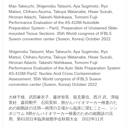
Mao Takeuchi, Shigenobu Tatsumi, Aya Sugimoto, Ryo
Matsui, Chiharu Azuma, Takuya Watanabe, Hisae Suzuki,
Hironari Adachi, Takeshi Nishikawa, Tomomi Fujii
Performance Evaluation of the AS-410M Autoslide
Preparation System – Part1: Preparation of Unstained Slide-
mounted Tissue Sections. 35th World congress of IFBLS
Suwon convention center (Suwon, Korea) October 2022
Shigenobu Tatsumi, Mao Takeuchi, Aya Sugimoto, Ryo
Matsui, Chiharu Azuma, Takuya Watanabe, Hisae Suzuki,
Hironari Adachi, Takeshi Nishikawa, Tomomi Fujii
Performance Evaluation of the Auto Slide Preparation System
AS-410M-Part2: Nucleic Acid Cross Contamination
Assessment. 35th World congress of IFBLS Suwon
convention center (Suwon, Korea) October 2022
大林千穂、武田麻衣子、藤井智美、龍見重信、西川 武、澤端
章好、森田剛平、石田英和．肺がんバイオマーカー検査のた
めの細胞診の活用―病理の立場から臨床に望むこと―、シン
ポジウム 9肺がんバイオマーカー検索のための細胞診の活
用、第61回日本臨床細胞学会秋期大会 2022年11月