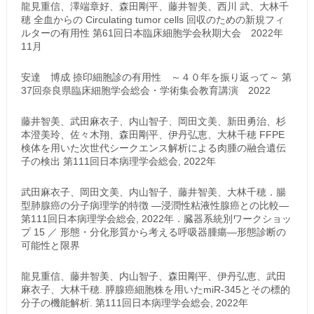
龍見重信、澤端章好、森田剛平、藤井智美、西川 武、大林千
穂 全血からの Circulating tumor cells 回収のための新規フィ
ルターの有用性 第61回日本臨床細胞学会秋期大会 2022年
11月
安達 博成 捺印細胞診の有用性 ～４０年を振り返って～ 第
37回奈良県臨床細胞学会総会・学術集会教育講演 2022
藤井智美、武田麻衣子、内山智子、岡田文美、新田勇治、杉
本澄美玲、佐々木翔、森田剛平、伊丹弘恵、大林千穂 FFPE
検体を用いた次世代シークエンス解析による肉腫の融合遺伝
子の検出 第111回日本病理学会総会, 2022年
武田麻衣子、岡田文美、内山智子、藤井智美、大林千穂．腸
型肺腺癌の分子病理学的特徴 ―浸潤性粘液性腺癌との比較―
第111回日本病理学会総会, 2022年．臓器系統別ワークショッ
プ 15 ／ 形態・分化形質から考える呼吸器腫瘍―形態診断の
可能性と限界
龍見重信、藤井智美、内山智子、森田剛平、伊丹弘恵、武田
麻衣子、大林千穂. 膵腺癌細胞株を用いたmiR-345とその標的
分子の機能解析. 第111回日本病理学会総会, 2022年