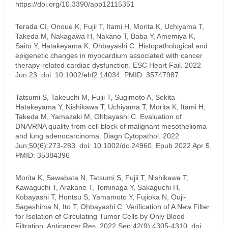
https://doi.org/10.3390/app12115351
Terada CI, Onoue K, Fujii T, Itami H, Morita K, Uchiyama T,
Takeda M, Nakagawa H, Nakano T, Baba Y, Amemiya K,
Saito Y, Hatakeyama K, Ohbayashi C. Histopathological and
epigenetic changes in myocardium associated with cancer
therapy-related cardiac dysfunction. ESC Heart Fail. 2022
Jun 23. doi: 10.1002/ehf2.14034. PMID: 35747987
Tatsumi S, Takeuchi M, Fujii T, Sugimoto A, Sekita-
Hatakeyama Y, Nishikawa T, Uchiyama T, Morita K, Itami H,
Takeda M, Yamazaki M, Ohbayashi C. Evaluation of
DNA/RNA quality from cell block of malignant mesothelioma
and lung adenocarcinoma. Diagn Cytopathol. 2022
Jun;50(6):273-283. doi: 10.1002/dc.24960. Epub 2022 Apr 5.
PMID: 35384396
Morita K, Sawabata N, Tatsumi S, Fujii T, Nishikawa T,
Kawaguchi T, Arakane T, Tominaga Y, Sakaguchi H,
Kobayashi T, Hontsu S, Yamamoto Y, Fujioka N, Ouji-
Sageshima N, Ito T, Ohbayashi C. Verification of A New Filter
for Isolation of Circulating Tumor Cells by Only Blood
Filtration. Anticancer Res. 2022 Sep;42(9):4305-4310. doi: