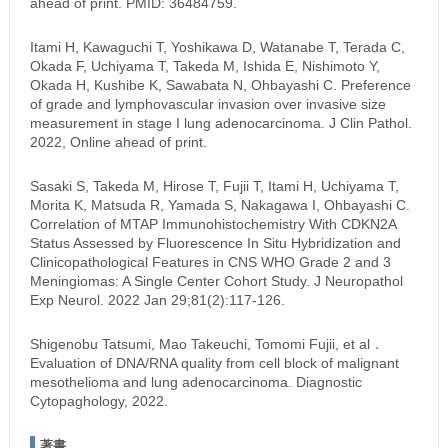
ahead of print. PMID: 36484759.
Itami H, Kawaguchi T, Yoshikawa D, Watanabe T, Terada C,
Okada F, Uchiyama T, Takeda M, Ishida E, Nishimoto Y,
Okada H, Kushibe K, Sawabata N, Ohbayashi C. Preference
of grade and lymphovascular invasion over invasive size
measurement in stage I lung adenocarcinoma. J Clin Pathol.
2022, Online ahead of print.
Sasaki S, Takeda M, Hirose T, Fujii T, Itami H, Uchiyama T,
Morita K, Matsuda R, Yamada S, Nakagawa I, Ohbayashi C.
Correlation of MTAP Immunohistochemistry With CDKN2A
Status Assessed by Fluorescence In Situ Hybridization and
Clinicopathological Features in CNS WHO Grade 2 and 3
Meningiomas: A Single Center Cohort Study. J Neuropathol
Exp Neurol. 2022 Jan 29;81(2):117-126.
Shigenobu Tatsumi, Mao Takeuchi, Tomomi Fujii, et al．
Evaluation of DNA/RNA quality from cell block of malignant
mesothelioma and lung adenocarcinoma. Diagnostic
Cytopaghology, 2022.
著書