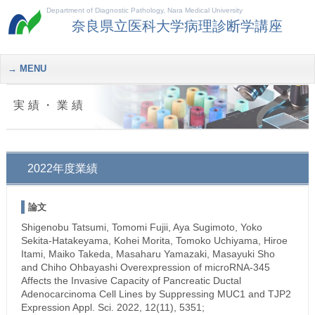
Department of Diagnostic Pathology, Nara Medical University
奈良県立医科大学病理診断学講座
MENU
実績・業績
2022年度業績
論文
Shigenobu Tatsumi, Tomomi Fujii, Aya Sugimoto, Yoko
Sekita-Hatakeyama, Kohei Morita, Tomoko Uchiyama, Hiroe
Itami, Maiko Takeda, Masaharu Yamazaki, Masayuki Sho
and Chiho Ohbayashi Overexpression of microRNA-345
Affects the Invasive Capacity of Pancreatic Ductal
Adenocarcinoma Cell Lines by Suppressing MUC1 and TJP2
Expression Appl. Sci. 2022, 12(11), 5351;