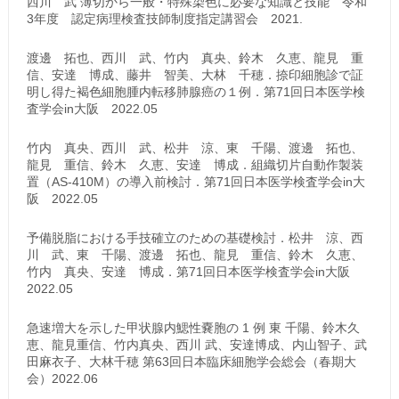
西川 武 薄切から一般・特殊染色に必要な知識と技能 令和
3年度 認定病理検査技師制度指定講習会 2021.
渡邊 拓也、西川 武、竹内 真央、鈴木 久恵、龍見 重
信、安達 博成、藤井 智美、大林 千穂．捺印細胞診で証
明し得た褐色細胞腫内転移肺腺癌の１例．第71回日本医学検
査学会in大阪 2022.05
竹内 真央、西川 武、松井 涼、東 千陽、渡邊 拓也、
龍見 重信、鈴木 久恵、安達 博成．組織切片自動作製装
置（AS-410M）の導入前検討．第71回日本医学検査学会in大
阪 2022.05
予備脱脂における手技確立のための基礎検討．松井 涼、西
川 武、東 千陽、渡邊 拓也、龍見 重信、鈴木 久恵、
竹内 真央、安達 博成．第71回日本医学検査学会in大阪
2022.05
急速増大を示した甲状腺内鰓性嚢胞の 1 例 東 千陽、鈴木久
恵、龍見重信、竹内真央、西川 武、安達博成、内山智子、武
田麻衣子、大林千穂 第63回日本臨床細胞学会総会（春期大
会）2022.06