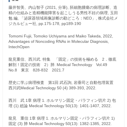
藤井智美、内山智子 (2021, 分筆), 胚細胞腫瘍の病理診断、造
精の仕組みと造精機能障害を起こしうる男性不妊の病理, 玉田
勉 編, 「泌尿器領域画像診断の勘どころ：NEO」, 株式会社メ
ジカルビュー社, pp.175-178, pp189-190
Tomomi Fujii, Tomoko Uchiyama and Maiko Takeda, 2022,
Advantages of Noncoding RNAs in Molecular Diagnosis,
IntechOpen
龍見重信、西川武. 特集 「固定」の技術を極める 2．徹底
解剖！固定の技術 2）肺. Medical Technology Vol.49
No.8 東京 828-832 2021.7
歴史に学ぶ病理検査 第1回 武石詢, 岩垂司と自動包埋装置
西川武Medical Technology 50 (4) 389-393, 2022.
西川 武 1章 病理 1. ホルマリン固定・パラフィン切片 2) 包
埋 (1) 総論 Medical Technology 50(13): 1401-1407, 2022.
龍見 重信 1章 病理 1. ホルマリン固定・パラフィン切片 1)
固定 (3) 肺 Medical Technology 50(13): 1382-1385, 2022.