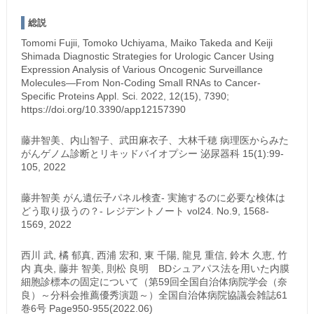
総説
Tomomi Fujii, Tomoko Uchiyama, Maiko Takeda and Keiji
Shimada Diagnostic Strategies for Urologic Cancer Using
Expression Analysis of Various Oncogenic Surveillance
Molecules—From Non-Coding Small RNAs to Cancer-
Specific Proteins Appl. Sci. 2022, 12(15), 7390;
https://doi.org/10.3390/app12157390
藤井智美、内山智子、武田麻衣子、大林千穂 病理医からみた
がんゲノム診断とリキッドバイオプシー 泌尿器科 15(1):99-
105, 2022
藤井智美 がん遺伝子パネル検査- 実施するのに必要な検体は
どう取り扱うの？- レジデントノート vol24. No.9, 1568-
1569, 2022
西川 武, 橘 郁真, 西浦 宏和, 東 千陽, 龍見 重信, 鈴木 久恵, 竹
内 真央, 藤井 智美, 則松 良明 BDシュアパス法を用いた内膜
細胞診標本の固定について（第59回全国自治体病院学会（奈
良）～分科会推薦優秀演題～）全国自治体病院協議会雑誌61
巻6号 Page950-955(2022.06)