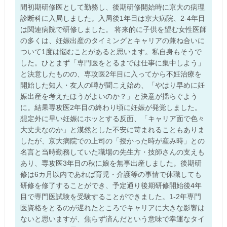
間初期研修医として勤務し、後期研修開始時に京大の病理
診断科に入局しました。入局後1年目は京大病院、2-4年目
は関連病院で研修しました。 将来的に子供を望む女性医師
の多くは、妊娠出産のタイミングとキャリアの兼ね合いに
ついて1度は悩むことがあると思います。私自身もそうで
した。ひとまず「専門医をとるまでは仕事に集中しよう」
と決意したものの、専攻医2年目に入ってから不妊治療を
開始した知人・友人の噂が聞こえ始め、「やはり早めに妊
娠出産を考えたほうがよいのか？」と決意が揺らぐよう
に。結果専攻医2年目の終わり頃に妊娠が発覚しました。
想定外に早い妊娠にホッとする反面、「キャリア面で色々
大丈夫なのか」と漠然とした不安に苛まれることもありま
したが、京大病院での上司の「授かった時が産み時」との
名言と当時勤務していた職場の先生方・技師さんの支えも
あり、専攻医3年目の秋に娘を無事出産しました。後期研
修は6カ月以内であれば育児・介護等の事情で休職しても
研修を修了することができ、予定通り後期研修開始後4年
目で専門医試験を受験することができました。1-2年専門
医資格をとるのが遅れたところでキャリアに大きな影響は
ないと思いますが、焦らず済んだという意味で幸運なタイ