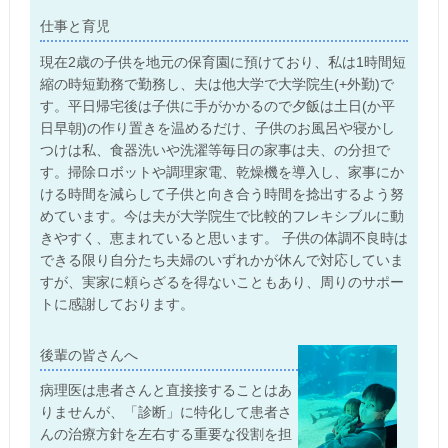
仕事と育児
現在2歳の子供を地元の保育園に預けており、私は1時間短
縮の時短勤務で勤務し、夫は他大学で大学院生(+外勤)で
す。平日帰宅後は子供に手がかかるので夕飯は土日(か平
日早朝)の作り置きを温めるだけ、子供のお風呂や寝かし
つけは私、食器洗いや洗濯等毎日の家事は夫、の分担で
す。掃除ロボットや調理家電、乾燥機を導入し、家事にか
ける時間を減らして子供と向き合う時間を捻出するよう努
めています。今は夫が大学院生で比較的フレキシブルに動
きやすく、恵まれていると思います。 子供の体調不良時は
できる限り自分たち夫婦のいずれかが休んで対応していま
すが、実家に頼らざるを得ないこともあり、周りのサポー
トに感謝しております。
後輩の皆さんへ
病理医は患者さんと直接接することはあ
りませんが、「診断」に特化して患者さ
んの治療方針を左右する重要な役割を担