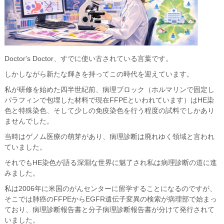
Doctor's Doctor、すでに使い古されている言葉です。
しかしながら新たな輝きを持ってこの時代を迎えています。
私が研修を始めた四半世紀前、病理ブロック（ホルマリンで固定し
パラフィンで包埋した材料で現在FFPEといわれています）はHE染
色と特殊染色、そして少しの免疫染色を行う程度の試料でしかあり
ませんでした。
当時はゲノム医療の萌芽があり、病理診断は廃れゆく領域と言われ
ていました。
それでもHE染色が語る深淵な世界に魅了され私は病理診断の道に進
みました。
私は2006年に米国のがんセンターに留学することになるのですが、
そこでは肺癌のFFPEからEGFR遺伝子変異の検索が病理部で始まっ
ており、病理診断報告書と分子病理診断報告書が分けて発行されて
いました。