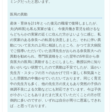
ミングだったと思います。
医局の異動
産休・育休を計1年とった後元の職場で復帰しましたが、
夫(内科医)も私も実家が遠く、今後共働き育児を続けるな
らどちらかの実家の近くに住んだ方がよいように感じ、私
の実家のある奈良への転居を決意しました。それに伴い異
動について京大の上司に相談したところ、かつて京大病院
でご指導いただいていた吉澤先生がおられる奈良医大への
異動を勧められ、専門医資格をとった翌年の5年目から奈
良医大の医局に異動することにしました。教授以外に知り
合いがいない状態でしたので異動は不安でしたが、温かい
先生方・スタッフの方々のおかげで日々楽しく和気藹々と
した雰囲気の中働かせていただいております。同じく育児
中の先生方も多く、他の先生方の支えもあり突然の子供の
体調不良による欠勤などにも対応できています。今は子供
が小さいこともありまだまだ支えていただくことの方が圧
倒的に多いのですが、いずれは自分が周りに恩返しできれ
ば…と思っております。