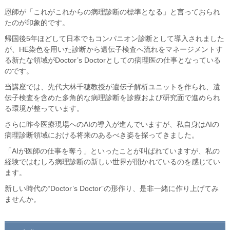
恩師が「これがこれからの病理診断の標準となる」と言っておられ
たのが印象的です。
帰国後5年ほどして日本でもコンパニオン診断として導入されました
が、HE染色を用いた診断から遺伝子検査へ流れをマネージメントす
る新たな領域がDoctor’s Doctorとしての病理医の仕事となっている
のです。
当講座では、先代大林千穂教授が遺伝子解析ユニットを作られ、遺
伝子検査を含めた多角的な病理診断を診療および研究面で進められ
る環境が整っています。
さらに昨今医療現場へのAIの導入が進んでいますが、私自身はAIの
病理診断領域における将来のあるべき姿を探ってきました。
「AIが医師の仕事を奪う」といったことが叫ばれていますが、私の
経験ではむしろ病理診断の新しい世界が開かれているのを感じてい
ます。
新しい時代の“Doctor’s Doctor”の形作り、是非一緒に作り上げてみ
ませんか。