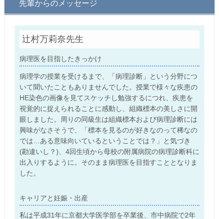
先輩からのメッセージ
辻村万莉奈先生
病理医を目指したきっかけ
病理学の授業を受けるまで、「病理診断」という分野につ
いて聞いたこともありませんでした。授業で様々な疾患の
HE染色の画像を見てスケッチし勉強するにつれ、疾患を
視覚的に捉えられることに感動し、組織標本の美しさに開
眼しました。周りの同級生は組織標本および病理診断には
興味がなさそうで、「標本を見るのが好きなのって稀なの
では…ある意味向いているということでは？」と気づき
(勘違いし？)、4回生頃から母校の附属病院の病理診断科に
出入りするように。そのまま病理医を目指すこととなりま
した。
キャリアと妊娠・出産
私は平成31年に京都大学医学部を卒業後、市中病院で2年