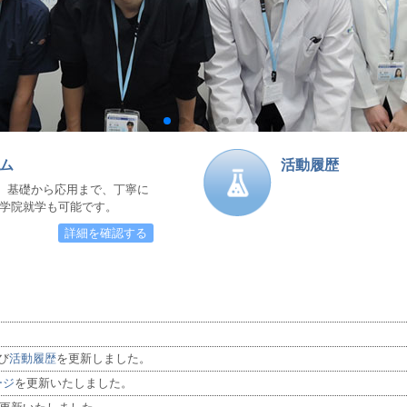
ム
活動履歴
、基礎から応用まで、丁寧に
大学院就学も可能です。
詳細を確認する
。
。
び
活動履歴
を更新しました。
ージ
を更新いたしました。