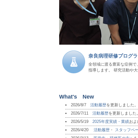
奈良病理研修プログラ
全領域に渡る豊富な症例で
指導します。 研究活動や
What's New
2026/8/7
活動履歴
を更新しました
2026/7/11
活動履歴
を更新しました
2026/5/19
2025年度実績・業績
およ
2026/4/20
活動履歴
・
スタッフペ